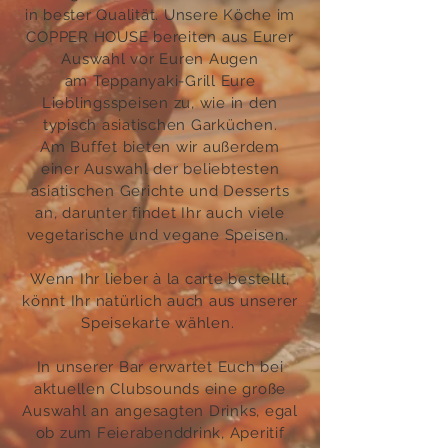
in bester Qualität. Unsere Köche im
COPPER HOUSE bereiten aus Eurer
Auswahl vor Euren Augen
am Teppanyaki-Grill Eure
Lieblingsspeisen zu, wie in den
typisch asiatischen Garküchen.
Am Buffet bieten wir außerdem
einer Auswahl der beliebtesten
asiatischen Gerichte und Desserts
an, darunter findet Ihr auch viele
vegetarische und vegane Speisen.
Wenn Ihr lieber à la carte bestellt,
könnt Ihr natürlich auch aus unserer
Speisekarte wählen.
In unserer Bar erwartet Euch bei
aktuellen Clubsounds eine große
Auswahl an angesagten Drinks, egal
ob zum Feierabenddrink, Aperitif