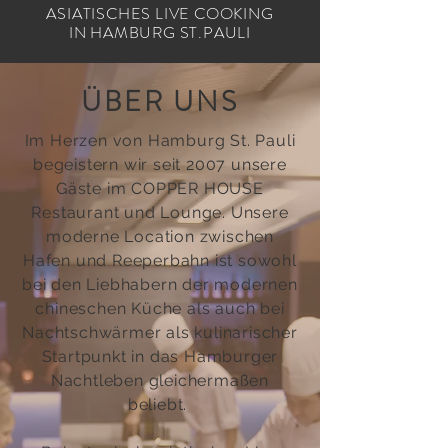
ASIATISCHES LIVE COOKING
IN HAMBURG ST.PAULI
ÜBER UNS
Im Herzen von Hamburg St. Pauli
begeistern wir seit 2007
unsere
Gäste im COPPER HOUSE
Restaurant und Lounge. Unsere
moderne Location zwischen
Hafen und Reeperbahn ist sowohl
bei den Liebhabern der modernen
chineschen Küche als auch bei
Nachtschwärmer als kulinarischer
Startpunkt in das Hamburger
Nachtleben gleichermaßen
beliebt.