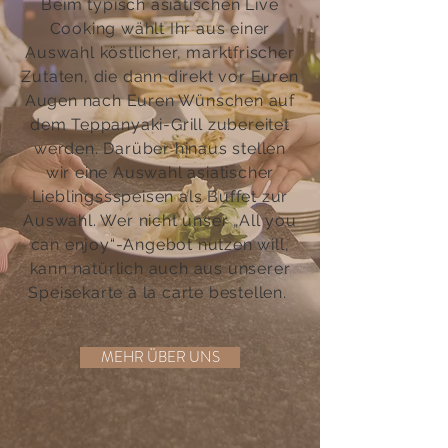
Beim typisch asiatischen Live
Cooking wählt Ihr aus einer
Auswahl köstlicher, marktfrischer
Zutaten, die dann direkt vor Euren
Augen nach Euren Wünschen auf
dem Teppanyaki-Grill zubereitet
werden. Darüber hinaus stellen
wir eine Auswahl asiatischer
Lieblingssspeisen als Buffet zur
Auswahl. Wer nicht unser „All you
can enjoy“-Angebot nutzen will,
kann natürlich auch aus unserer
Speisekarte à la carte bestellen.
MEHR ÜBER UNS